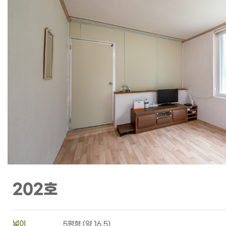
202호
넓이
5평형 (약 16.5)