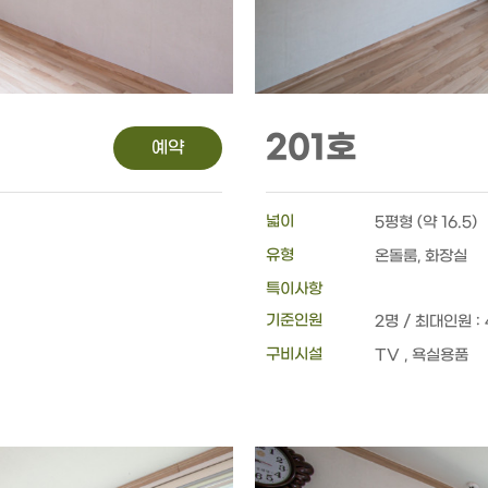
201호
예약
넓이
5평형 (약 16.5)
유형
온돌룸, 화장실
특이사항
기준인원
2명 / 최대인원 :
구비시설