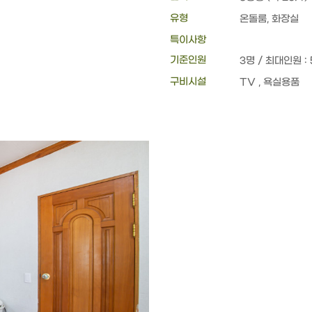
유형
온돌룸, 화장실
특이사항
기준인원
3명 / 최대인원 :
구비시설