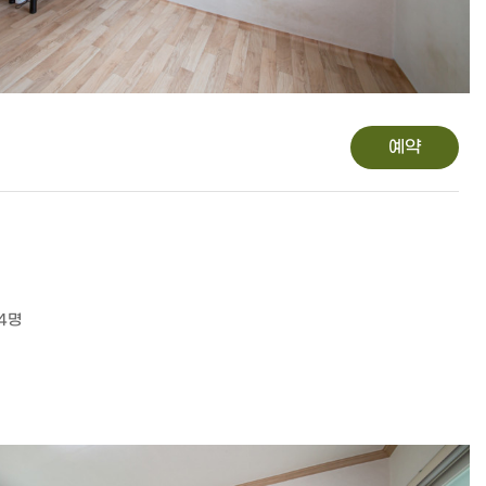
예약
 4명