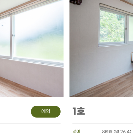
1호
예약
넓이
8평형 (약 26.4)