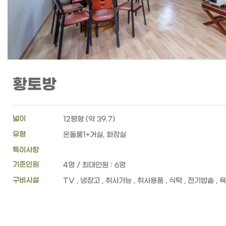
황토방
넓이
12평형 (약 39.7)
유형
온돌룸1+거실, 화장실
특이사항
기준인원
4명 / 최대인원 : 6명
구비시설