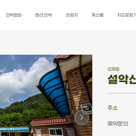
민박협회
펜션,민박
관광지
특산물
지도로찾
인제읍
설악
주소
예약문의