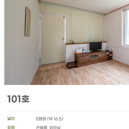
101호
넓이
5평형 (약 16.5)
유형
온돌룸, 화장실