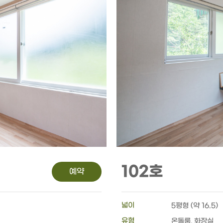
102호
예약
넓이
5평형 (약 16.5)
유형
온돌룸, 화장실