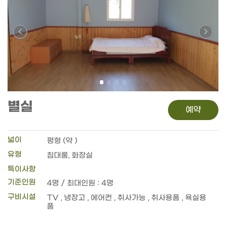
별실
예약
넓이
평형 (약 )
유형
침대룸, 화장실
특이사항
기준인원
4명 / 최대인원 : 4명
구비시설