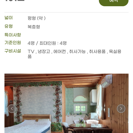
예약
넓이
평형 (약 )
유형
복층형
특이사항
기준인원
4명 / 최대인원 : 4명
구비시설