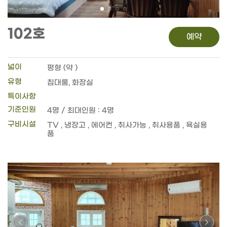
102호
예약
넓이
평형 (약 )
유형
침대룸, 화장실
특이사항
기준인원
4명 / 최대인원 : 4명
구비시설