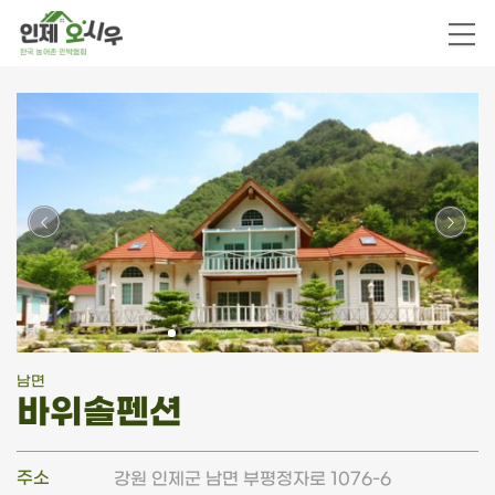
남면
바위솔펜션
주소
강원 인제군 남면 부평정자로 1076-6