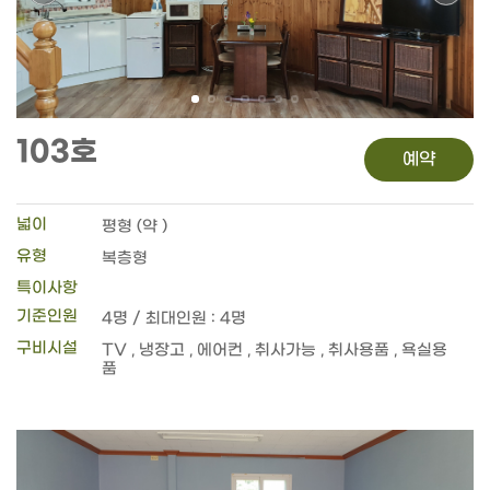
103호
예약
넓이
평형 (약 )
유형
복층형
특이사항
기준인원
4명 / 최대인원 : 4명
구비시설