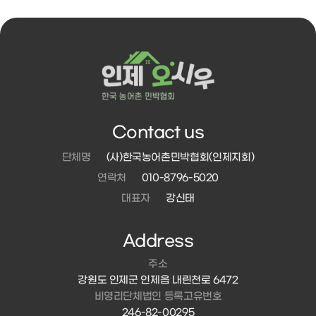
Contact us
단체명
(사)한국농어촌민박협회(인제지회)
연락처
010-8796-5020
대표자
강신태
Address
주소
강원도 인제군 인제읍 내린천로 6472
비영리단체법인 등록고유번호
246-82-00295