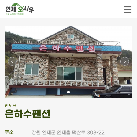
인제읍
은하수펜션
주소
강원 인제군 인제읍 덕산로 308-22