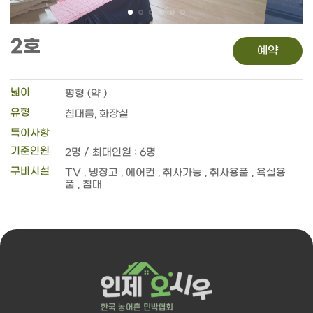
2호
예약
넓이
평형 (약 )
유형
침대룸, 화장실
특이사항
기준인원
2명 / 최대인원 : 6명
구비시설