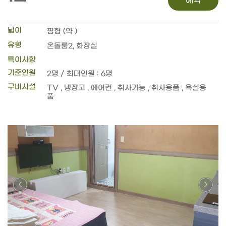
예약
넓이
평형 (약 )
유형
온돌룸2, 화장실
특이사항
기준인원
2명 / 최대인원 : 6명
구비시설