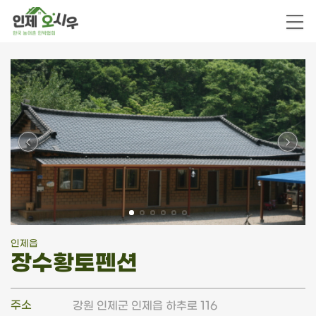
인제읍
장수황토펜션
주소
강원 인제군 인제읍 하추로 116