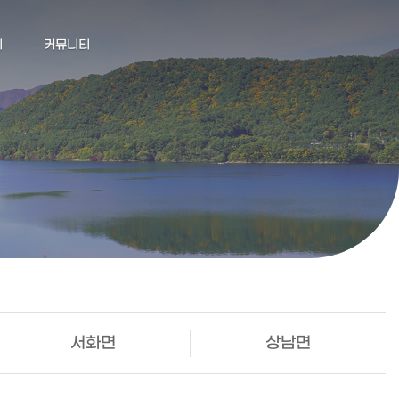
기
커뮤니티
서화면
상남면