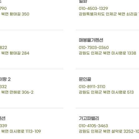
스
일화
790
010-4503-1329
 북면 황태길 350
강원특별자치도 인제군 북면 쇠리길 1
매봉물가펜션
8822
010-7303-0360
 북면 황태길 284
강원도 인제군 북면 미시령로 1338
이랑 2
문인골
332
010-8911-3110
북면 만해로 306-2
강원도 인제군 북면 미시령로 513
펜션
가고파밸리
2339
010-4105-3463
북면 미시령로 1113-109
강원도 인제군 북면 설악로 3252-1