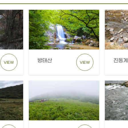
방태산
진동
VIEW
VIEW