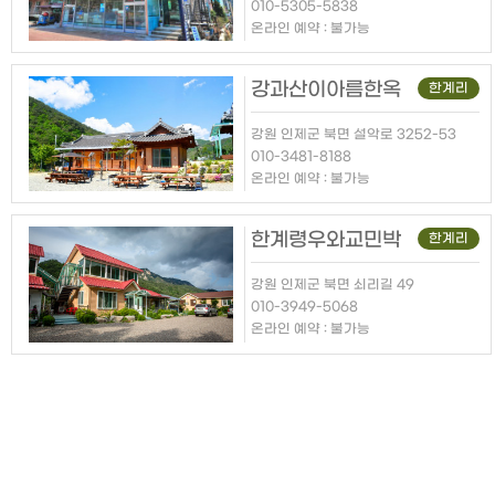
010-5305-5838
온라인 예약 : 불가능
강과산이아름한옥
한계리
강원 인제군 북면 설악로 3252-53
010-3481-8188
온라인 예약 : 불가능
한계령우와교민박
한계리
강원 인제군 북면 쇠리길 49
010-3949-5068
온라인 예약 : 불가능