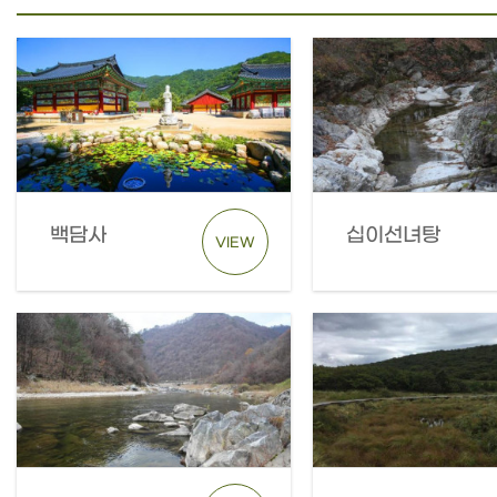
백담사
십이선녀탕
VIEW