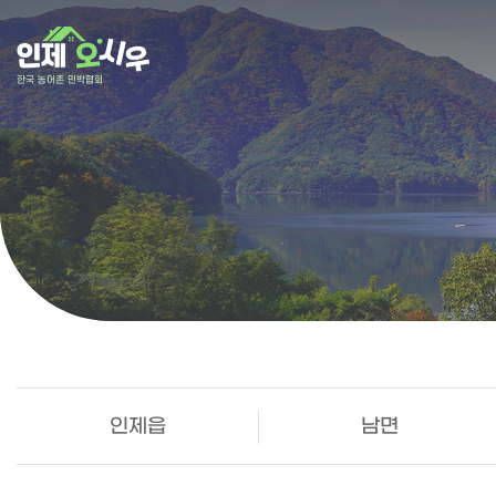
인제읍
남면