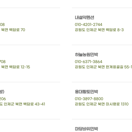
내설악펜션
908
010-4201-2744
 북면 백담로 70
강원도 인제군 북면 백담로 8-3
하늘농원민박
708
010-6371-3864
북면 백담로 12-15
강원도 인제군 북면 한계응골길 55-1
방)
용대황토민박
206
010-3897-8800
 인제군 북면 백담로 43-41
강원도 인제군 북면 미시령로 1310
마당바위민박