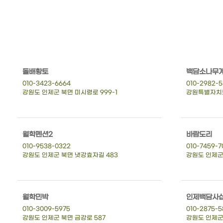
돌배황토
백담소나무
010-3423-6664
010-2982-
강원도 인제군 북면 미시령로 999-1
강원특별자치도
월학펜션2
바람도리
010-9538-0322
010-7459-7
강원도 인제군 북면 냇강효자길 483
강원도 인제군 
월학민박
인제백담사
010-3009-5975
010-2875-5
강원도 인제군 북면 금강로 587
강원도 인제군