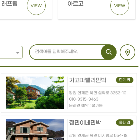
 래프팅
아르고
VIEW
VIEW
가고파밸리민박
한계리
강원 인제군 북면 설악로 3252-10
010-3315-3463
온라인 예약 : 불가능
정민이네민박
용대리
강원 인제군 북면 미시령로 554-18