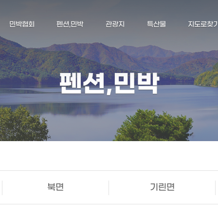
민박협회
펜션,민박
관광지
특산물
지도로찾
펜션,민박
북면
기린면