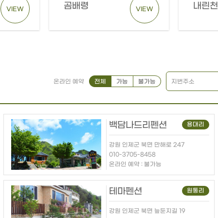
곰배령
내린천
VIEW
VIEW
전체
가능
불가능
지번주소
온라인 예약
백담나드리펜션
용대리
강원 인제군 북면 만해로 247
010-3705-8458
온라인 예약 : 불가능
테마펜션
원통리
강원 인제군 북면 늪둔지길 19