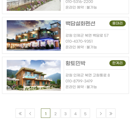
010-5316-2200
온라인 예약 : 불가능
백담설화펜션
용대리
강원 인제군 북면 백담로 57
010-4370-9351
온라인 예약 : 불가능
황토민박
한계리
강원 인제군 북면 고원통로 8
010-8799-3419
온라인 예약 : 불가능
1
2
3
4
5