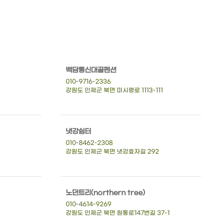
백담통신대골펜션
010-9716-2336
강원도 인제군 북면 미시령로 1113-111
냇강쉼터
010-8462-2308
강원도 인제군 북면 냇강효자길 292
노던트리(northern tree)
010-4614-9269
강원도 인제군 북면 원통로147번길 37-1