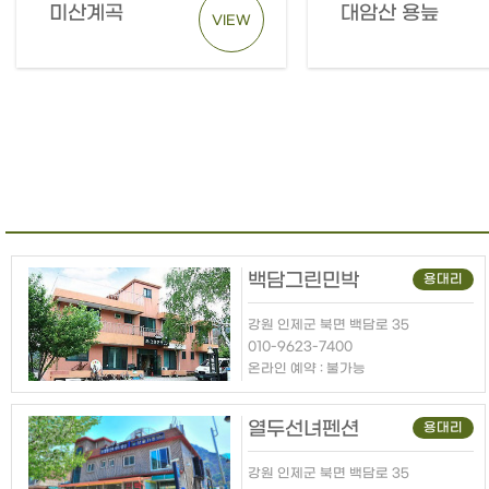
미산계곡
대암산 용늪
VIEW
백담그린민박
용대리
강원 인제군 북면 백담로 35
010-9623-7400
온라인 예약 : 불가능
열두선녀펜션
용대리
강원 인제군 북면 백담로 35