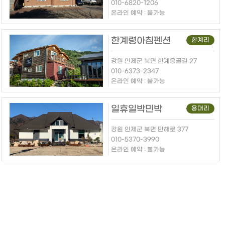
010-6820-1206
온라인 예약 : 불가능
한계령아침펜션
한계리
강원 인제군 북면 한계응골길 27
010-6373-2347
온라인 예약 : 불가능
일휴일박민박
용대리
강원 인제군 북면 만해로 377
010-5370-3990
온라인 예약 : 불가능