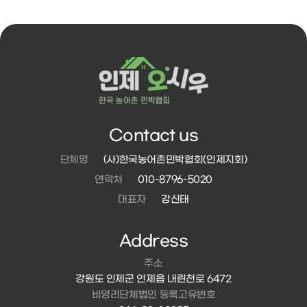
Contact us
단체명
(사)한국농어촌민박협회(인제지회)
연락처
010-8796-5020
대표자
강신태
Address
주소
강원도 인제군 인제읍 내린천로 6472
비영리단체법인 등록고유번호