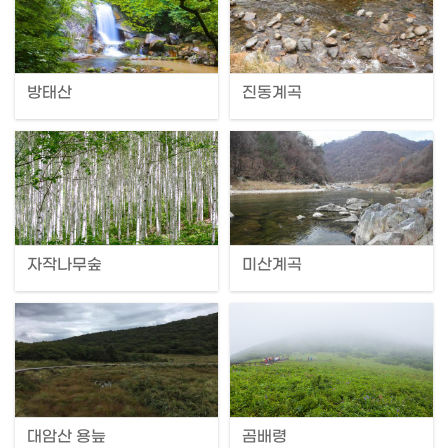
방태산
진동계곡
자작나무숲
미산계곡
대암산 용늪
곰배령