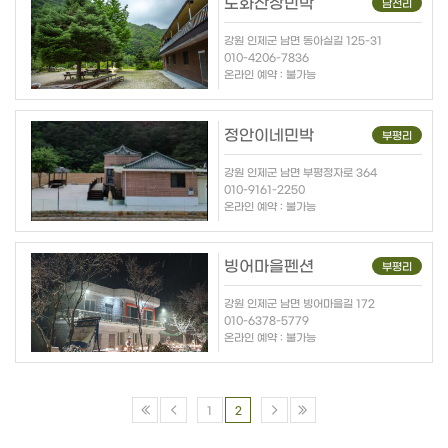
도화산장민박
남전리
강원 인제군 남면 동아실길 125-31
010-4206-7836
온라인 예약 : 불가능
정안이네민박
부평리
강원 인제군 남면 부평정자로 364
010-9161-2250
온라인 예약 : 불가능
빙어마을펜션
부평리
강원 인제군 남면 빙어마을길 172
010-6378-5779
온라인 예약 : 불가능
1
2