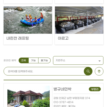
내린천 래프팅
아르고
지번주소
전체
가능
불가능
온라인 예약
병규네민박
부평리
강원 인제군 남면 부평정자로 374
010-3787-4814
온라인 예약 : 불가능