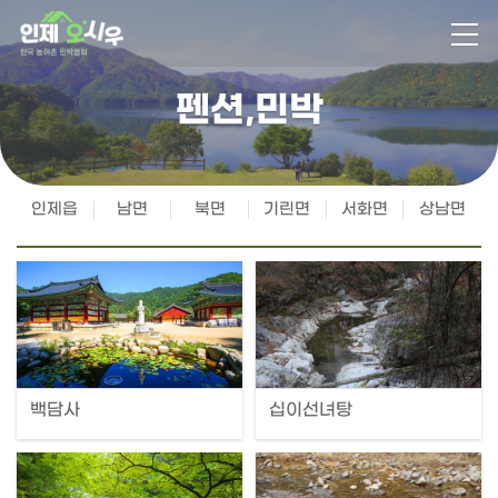
펜션,민박
인제읍
남면
북면
기린면
서화면
상남면
백담사
십이선녀탕