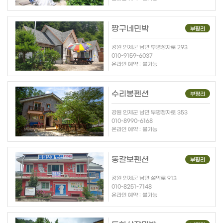
짱구네민박
부평리
강원 인제군 남면 부평정자로 293
010-9159-6037
온라인 예약 : 불가능
수리봉펜션
부평리
강원 인제군 남면 부평정자로 353
010-8990-6168
온라인 예약 : 불가능
동갈보펜션
부평리
강원 인제군 남면 설악로 913
010-8251-7148
온라인 예약 : 불가능